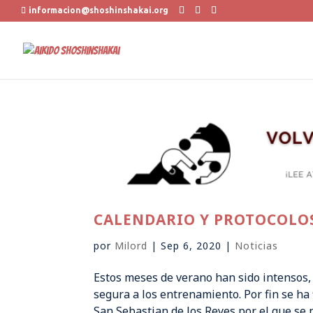
informacion@shoshinshakai.org
CALENDARIO Y PROTOCOLOS
por
Milord
|
Sep 6, 2020
|
Noticias
Estos meses de verano han sido intensos, 
segura a los entrenamiento. Por fin se h
San Sebastian de los Reyes por el que se n