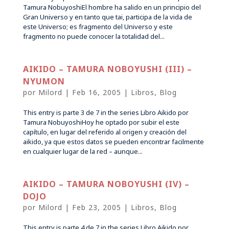
Tamura NobuyoshiEl hombre ha salido en un principio del
Gran Universo y en tanto que tai, participa de la vida de
este Universo; es fragmento del Universo y este
fragmento no puede conocer la totalidad del...
AIKIDO – TAMURA NOBOYUSHI (III) –
NYUMON
por
Milord
|
Feb 16, 2005
|
Libros
,
Blog
This entry is parte 3 de 7 in the series Libro Aikido por
Tamura NobuyoshiHoy he optado por subir el este
capítulo, en lugar del referido al origen y creación del
aikido, ya que estos datos se pueden encontrar facilmente
en cualquier lugar de la red – aunque...
AIKIDO – TAMURA NOBOYUSHI (IV) –
DOJO
por
Milord
|
Feb 23, 2005
|
Libros
,
Blog
This entry is parte 4 de 7 in the series Libro Aikido por