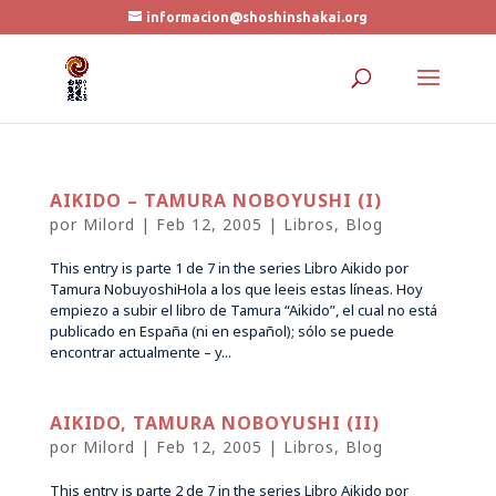
informacion@shoshinshakai.org
AIKIDO – TAMURA NOBOYUSHI (I)
por
Milord
|
Feb 12, 2005
|
Libros
,
Blog
This entry is parte 1 de 7 in the series Libro Aikido por
Tamura NobuyoshiHola a los que leeis estas líneas. Hoy
empiezo a subir el libro de Tamura “Aikido”, el cual no está
publicado en España (ni en español); sólo se puede
encontrar actualmente – y...
AIKIDO, TAMURA NOBOYUSHI (II)
por
Milord
|
Feb 12, 2005
|
Libros
,
Blog
This entry is parte 2 de 7 in the series Libro Aikido por