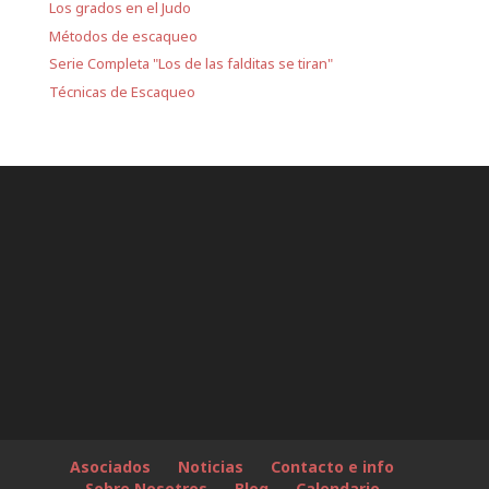
Los grados en el Judo
Métodos de escaqueo
Serie Completa "Los de las falditas se tiran"
Técnicas de Escaqueo
Asociados
Noticias
Contacto e info
Sobre Nosotros
Blog
Calendario