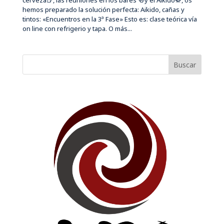
cerveza🍺, las reuniones en los bares 🍻y el Aikido🥋, os
hemos preparado la solución perfecta: Aikido, cañas y
tintos: «Encuentros en la 3ª Fase» Esto es: clase teórica vía
on line con refrigerio y tapa. O más...