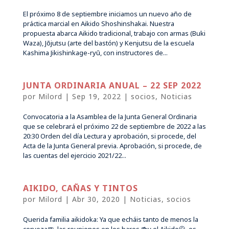
El próximo 8 de septiembre iniciamos un nuevo año de
práctica marcial en Aikido Shoshinshakai. Nuestra
propuesta abarca Aikido tradicional, trabajo con armas (Buki
Waza), Jōjutsu (arte del bastón) y Kenjutsu de la escuela
Kashima Jikishinkage-ryū, con instructores de...
JUNTA ORDINARIA ANUAL – 22 SEP 2022
por
Milord
|
Sep 19, 2022
|
socios
,
Noticias
Convocatoria a la Asamblea de la Junta General Ordinaria
que se celebrará el próximo 22 de septiembre de 2022 a las
20:30 Orden del día Lectura y aprobación, si procede, del
Acta de la Junta General previa. Aprobación, si procede, de
las cuentas del ejercicio 2021/22...
AIKIDO, CAÑAS Y TINTOS
por
Milord
|
Abr 30, 2020
|
Noticias
,
socios
Querida familia aikidoka: Ya que echáis tanto de menos la