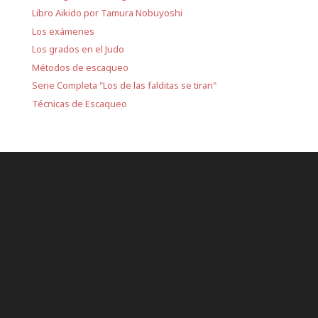
Libro Aikido por Tamura Nobuyoshi
Los exámenes
Los grados en el Judo
Métodos de escaqueo
Serie Completa "Los de las falditas se tiran"
Técnicas de Escaqueo