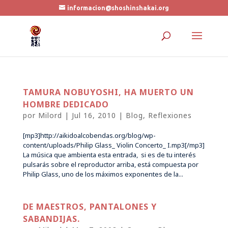
informacion@shoshinshakai.org
TAMURA NOBUYOSHI, HA MUERTO UN
HOMBRE DEDICADO
por
Milord
|
Jul 16, 2010
|
Blog
,
Reflexiones
[mp3]http://aikidoalcobendas.org/blog/wp-
content/uploads/Philip Glass_ Violin Concerto_ I.mp3[/mp3]
La música que ambienta esta entrada, si es de tu interés
pulsarás sobre el reproductor arriba, está compuesta por
Philip Glass, uno de los máximos exponentes de la...
DE MAESTROS, PANTALONES Y
SABANDIJAS.