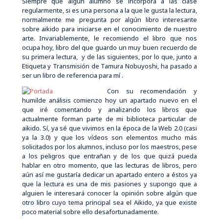
Siempre que algún alumno se incorpora a las clase
regularmente, si es una persona a la que le gusta la lectura,
normalmente me pregunta por algún libro interesante
sobre aikido para iniciarse en el conocimiento de nuestro
arte. Invariablemente, le recomiendo el libro que nos
ocupa hoy, libro del que guardo un muy buen recuerdo de
su primera lectura, y de las siguientes, por lo que, junto a
Etiqueta y Transmisión de Tamura Nobuyoshi, ha pasado a
ser un libro de referencia para mí .
Con su recomendación y
humilde análisis comienzo hoy un apartado nuevo en el
que iré comentando y analizando los libros que
actualmente forman parte de mi biblioteca particular de
aikido. Sí, ya sé que vivimos en la época de la Web 2.0 (casi
ya la 3.0) y que los vídeos son elementos mucho más
solicitados por los alumnos, incluso por los maestros, pese
a los peligros que entrañan y de los que quizá pueda
hablar en otro momento, que las lecturas de libros, pero
aún así me gustaría dedicar un apartado entero a éstos ya
que la lectura es una de mis pasiones y supongo que a
alguien le interesará conocer la opinión sobre algún que
otro libro cuyo tema principal sea el Aikido, ya que existe
poco material sobre ello desafortunadamente.