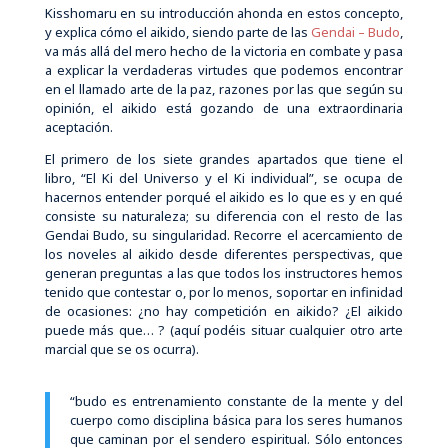
Kisshomaru en su introducción ahonda en estos concepto,
y explica cómo el aikido, siendo parte de las
Gendai – Budo
,
va más allá del mero hecho de la victoria en combate y pasa
a explicar la verdaderas virtudes que podemos encontrar
en el llamado arte de la paz, razones por las que según su
opinión, el aikido está gozando de una extraordinaria
aceptación.
El primero de los siete grandes apartados que tiene el
libro, “El Ki del Universo y el Ki individual”, se ocupa de
hacernos entender porqué el aikido es lo que es y en qué
consiste su naturaleza; su diferencia con el resto de las
Gendai Budo, su singularidad. Recorre el acercamiento de
los noveles al aikido desde diferentes perspectivas, que
generan preguntas a las que todos los instructores hemos
tenido que contestar o, por lo menos, soportar en infinidad
de ocasiones: ¿no hay competición en aikido? ¿El aikido
puede más que… ? (aquí podéis situar cualquier otro arte
marcial que se os ocurra).
“budo es entrenamiento constante de la mente y del
cuerpo como disciplina básica para los seres humanos
que caminan por el sendero espiritual. Sólo entonces