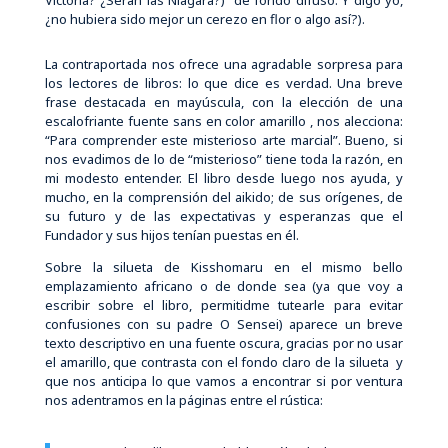
Victoria? ¿Serán las Niágara?) de fondo difuso. Y digo yo,
¿no hubiera sido mejor un cerezo en flor o algo así?).
La contraportada nos ofrece una agradable sorpresa para
los lectores de libros: lo que dice es verdad. Una breve
frase destacada en mayúscula, con la elección de una
escalofriante fuente sans en color amarillo , nos alecciona:
“Para comprender este misterioso arte marcial”. Bueno, si
nos evadimos de lo de “misterioso” tiene toda la razón, en
mi modesto entender. El libro desde luego nos ayuda, y
mucho, en la comprensión del aikido; de sus orígenes, de
su futuro y de las expectativas y esperanzas que el
Fundador y sus hijos tenían puestas en él.
Sobre la silueta de Kisshomaru en el mismo bello
emplazamiento africano o de donde sea (ya que voy a
escribir sobre el libro, permitidme tutearle para evitar
confusiones con su padre O Sensei) aparece un breve
texto descriptivo en una fuente oscura, gracias por no usar
el amarillo, que contrasta con el fondo claro de la silueta y
que nos anticipa lo que vamos a encontrar si por ventura
nos adentramos en la páginas entre el rústica: