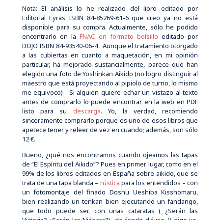
Nota: El análisis lo he realizado del libro editado por
Editorial Eyras ISBN 84-85269-61-6 que creo ya no está
disponible para su compra. Actualmente, sólo he podido
encontrarlo en la
FNAC en formato bolsillo
editado por
DOJO ISBN 84-93540-06-4 . Aunque el tratamiento otorgado
a las cubiertas en cuanto a maquetación, en mi opinión
particular, ha mejorado sustancialmente, parece que han
elegido una foto de Yoshinkan Aikido (no logro distinguir al
maestro que está proyectando al pipiolo de turno, lo mismo
me equivoco) . Si alguien quiere echar un vistazo al texto
antes de comprarlo lo puede encontrar en la web en PDF
listo para su
descarga
. Yo, la verdad, recomiendo
sinceramente comprarlo porque es uno de esos libros que
apetece tener y releer de vez en cuando; además, son sólo
12 €.
Bueno, ¿qué nos encontramos cuando ojeamos las tapas
de “El Espíritu del Aikido”? Pues en primer lugar, como en el
99% de los libros editados en España sobre aikido, que se
trata de una tapa blanda –
rústica
para los entendidos – con
un fotomontaje del finado Doshu Ueshiba Kisshomaru,
bien realizando un tenkan bien ejecutando un fandango,
que todo puede ser, con unas cataratas ( ¿Serán las