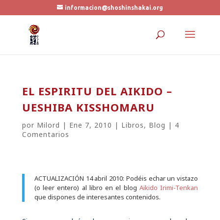
informacion@shoshinshakai.org
EL ESPIRITU DEL AIKIDO –
UESHIBA KISSHOMARU
por
Milord
|
Ene 7, 2010
|
Libros
,
Blog
|
4
Comentarios
ACTUALIZACIÓN 14 abril 2010: Podéis echar un vistazo
(o leer entero) al libro en el blog
Aikido Irimi-Tenkan
que dispones de interesantes contenidos.