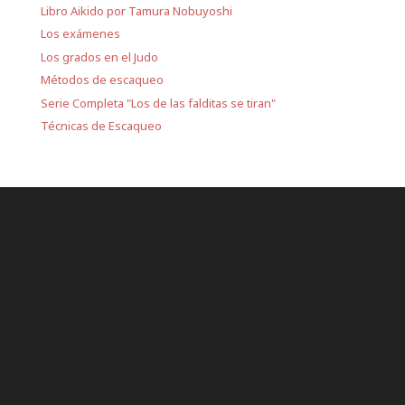
Libro Aikido por Tamura Nobuyoshi
Los exámenes
Los grados en el Judo
Métodos de escaqueo
Serie Completa "Los de las falditas se tiran"
Técnicas de Escaqueo