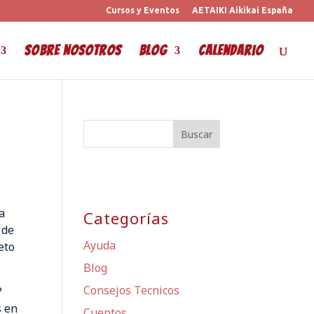
Cursos y Eventos
AETAIKI Aikikai España
Sobre Nosotros
Blog
Calendario
a
Categorías
 de
Ayuda
eto
Blog
Consejos Tecnicos
?
s en
Cuentos