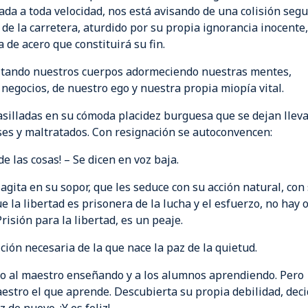
nzada a toda velocidad, nos está avisando de una colisión seg
de la carretera, aturdido por su propia ignorancia inocente
 de acero que constituirá su fin.
gitando nuestros cuerpos adormeciendo nuestras mentes,
negocios, de nuestro ego y nuestra propia miopía vital.
silladas en su cómoda placidez burguesa que se dejan llev
ises y maltratados. Con resignación se autoconvencen:
de las cosas! – Se dicen en voz baja.
agita en su sopor, que les seduce con su acción natural, con
e la libertad es prisonera de la lucha y el esfuerzo, no hay 
isión para la libertad, es un peaje.
nición necesaria de la que nace la paz de la quietud.
ho al maestro enseñando y a los alumnos aprendiendo. Pero
aestro el que aprende. Descubierta su propia debilidad, dec