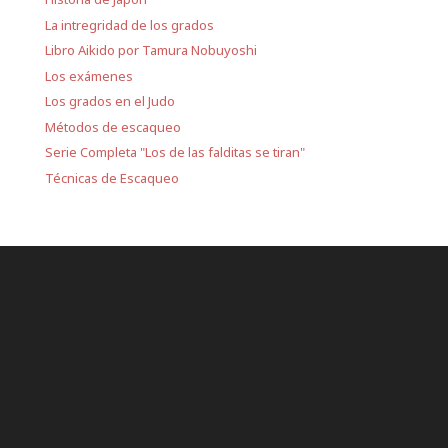
La intregridad de los grados
Libro Aikido por Tamura Nobuyoshi
Los exámenes
Los grados en el Judo
Métodos de escaqueo
Serie Completa "Los de las falditas se tiran"
Técnicas de Escaqueo