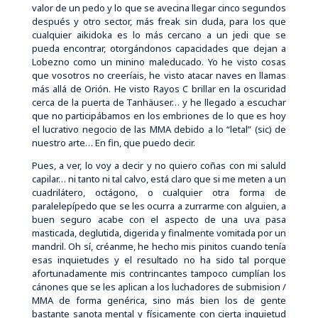
valor de un pedo y lo que se avecina llegar cinco segundos
después y otro sector, más freak sin duda, para los que
cualquier aikidoka es lo más cercano a un jedi que se
pueda encontrar, otorgándonos capacidades que dejan a
Lobezno como un minino maleducado. Yo he visto cosas
que vosotros no creeríais, he visto atacar naves en llamas
más allá de Orión. He visto Rayos C brillar en la oscuridad
cerca de la puerta de Tanhäuser… y he llegado a escuchar
que no participábamos en los embriones de lo que es hoy
el lucrativo negocio de las MMA debido a lo “letal” (sic) de
nuestro arte… En fin, que puedo decir.
Pues, a ver, lo voy a decir y no quiero coñas con mi saluld
capilar… ni tanto ni tal calvo, está claro que si me meten a un
cuadrilátero, octágono, o cualquier otra forma de
paralelepípedo que se les ocurra a zurrarme con alguien, a
buen seguro acabe con el aspecto de una uva pasa
masticada, deglutida, digerida y finalmente vomitada por un
mandril. Oh sí, créanme, he hecho mis pinitos cuando tenía
esas inquietudes y el resultado no ha sido tal porque
afortunadamente mis contrincantes tampoco cumplían los
cánones que se les aplican a los luchadores de submision /
MMA de forma genérica, sino más bien los de gente
bastante sanota mental y físicamente con cierta inquietud