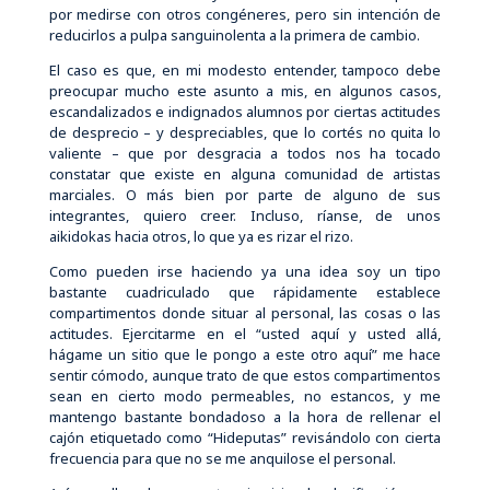
por medirse con otros congéneres, pero sin intención de
reducirlos a pulpa sanguinolenta a la primera de cambio.
El caso es que, en mi modesto entender, tampoco debe
preocupar mucho este asunto a mis, en algunos casos,
escandalizados e indignados alumnos por ciertas actitudes
de desprecio – y despreciables, que lo cortés no quita lo
valiente – que por desgracia a todos nos ha tocado
constatar que existe en alguna comunidad de artistas
marciales. O más bien por parte de alguno de sus
integrantes, quiero creer. Incluso, ríanse, de unos
aikidokas hacia otros, lo que ya es rizar el rizo.
Como pueden irse haciendo ya una idea soy un tipo
bastante cuadriculado que rápidamente establece
compartimentos donde situar al personal, las cosas o las
actitudes. Ejercitarme en el “usted aquí y usted allá,
hágame un sitio que le pongo a este otro aquí” me hace
sentir cómodo, aunque trato de que estos compartimentos
sean en cierto modo permeables, no estancos, y me
mantengo bastante bondadoso a la hora de rellenar el
cajón etiquetado como “Hideputas” revisándolo con cierta
frecuencia para que no se me anquilose el personal.