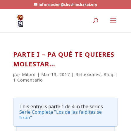
informacion@shoshinshakai.org
PARTE I – PA QUÉ TE QUIERES
MOLESTAR…
por
Milord
|
Mar 13, 2017
|
Reflexiones
,
Blog
|
1 Comentario
This entry is parte 1 de 4 in the series
Serie Completa "Los de las falditas se
tiran"