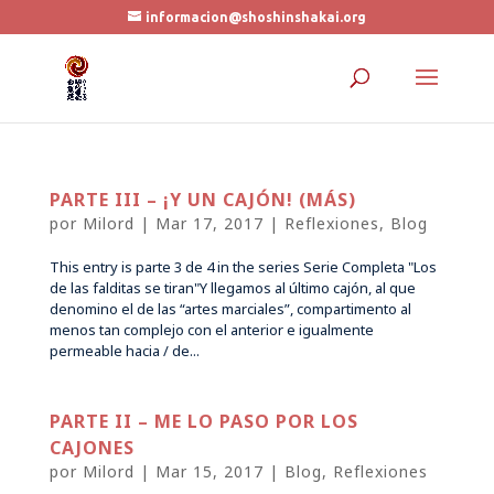
informacion@shoshinshakai.org
PARTE III – ¡Y UN CAJÓN! (MÁS)
por
Milord
|
Mar 17, 2017
|
Reflexiones
,
Blog
This entry is parte 3 de 4 in the series Serie Completa "Los
de las falditas se tiran"Y llegamos al último cajón, al que
denomino el de las “artes marciales”, compartimento al
menos tan complejo con el anterior e igualmente
permeable hacia / de...
PARTE II – ME LO PASO POR LOS
CAJONES
por
Milord
|
Mar 15, 2017
|
Blog
,
Reflexiones